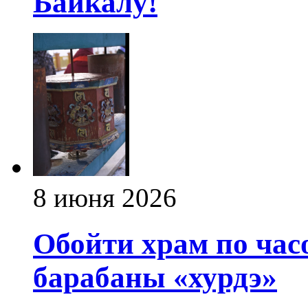
Байкалу!
8 июня 2026
Обойти храм по час
барабаны «хурдэ»