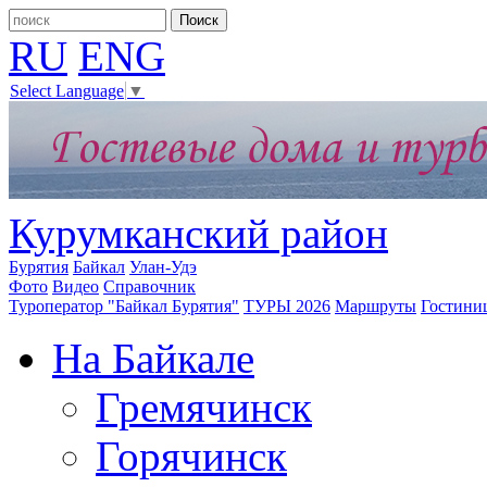
RU
ENG
Select Language
▼
Курумканский район
Бурятия
Байкал
Улан-Удэ
Фото
Видео
Справочник
Туроператор "Байкал Бурятия"
ТУРЫ 2026
Маршруты
Гостини
На Байкале
Гремячинск
Горячинск