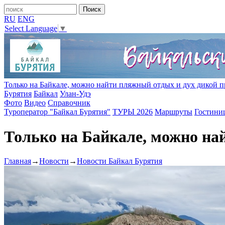
RU
ENG
Select Language
▼
Только на Байкале, можно найти пляжный отдых и дух дикой 
Бурятия
Байкал
Улан-Удэ
Фото
Видео
Справочник
Туроператор "Байкал Бурятия"
ТУРЫ 2026
Маршруты
Гостини
Только на Байкале, можно на
Главная
→
Новости
→
Новости Байкал Бурятия