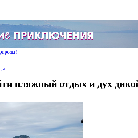
природы!
цы
йти пляжный отдых и дух дико