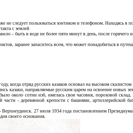
акже не следует пользоваться зонтиком и телефоном. Находясь в
такта с землей
ило – быть в воде не более пяти минут в день, после горячего и
ктов, заранее запаситесь всем, что может понадобиться в путе
году, когда отряд русских казаков основал на высоком скалисто
лись казаки, направляемые русским царем на освоение новых зе
было около сотни изб, имелась своя часовня, пороховой склад.
й части - деревянной крепости с башнями, артиллерийской ба
е - Верхнеудинск. 27 июля 1934 года постановлением Президиу
 дня своего основания.