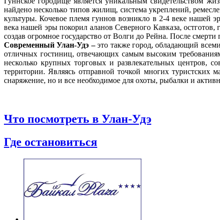
Гуннское городище является уникальным свидетельством жиз
найдено несколько типов жилищ, система укреплений, ремесле
культуры. Кочевое племя гуннов возникло в 2-4 веке нашей э
века нашей эры покорил аланов Северного Кавказа, остготов, 
создав огромное государство от Волги до Рейна. После смерти
Современный Улан-Удэ –
это также город, обладающий всеми
отличных гостиниц, отвечающих самым высоким требованиям. 
несколько крупных торговых и развлекательных центров, со
территории. Являясь отправной точкой многих туристских м
снаряжение, но и все необходимое для охоты, рыбалки и активн
Что посмотреть в Улан-Удэ
Где остановиться