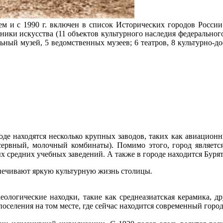
м и с 1990 г. включен в список Исторических городов России
ники искусства (11 объектов культурного наследия федеральног
льный музей, 5 ведомственных музеев; 6 театров, 8 культурно-
де находятся несколько крупных заводов, таких как авиационн
ервный, молочный комбинаты). Помимо этого, город являетс
х средних учебных заведений. А также в городе находится Бур
еспечивают яркую культурную жизнь столицы
.
еологические находки, такие как среднеазиатская керамика, д
поселения на том месте, где сейчас находится современный горо