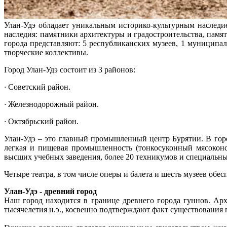
Улан-Удэ обладает уникальным историко-культурным наследие
наследия: памятники архитектуры и градостроительства, памят
города представляют: 5 республиканских музеев, 1 муниципа
творческие коллективы.
Город Улан-Удэ состоит из 3 районов:
·
Советский район.
·
Железнодорожный район.
·
Октябрьский район.
Улан-Удэ – это главный промышленный центр Бурятии. В горо
легкая и пищевая промышленность (тонкосуконный мясоконс
высших учебных заведения, более 20 техникумов и специальны
Четыре театра, в том числе оперы и балета и шесть музеев об
Улан-Удэ - древний город
Наш город находится в границе древнего города гуннов. Арх
тысячелетия н.э., косвенно подтверждают факт существования 