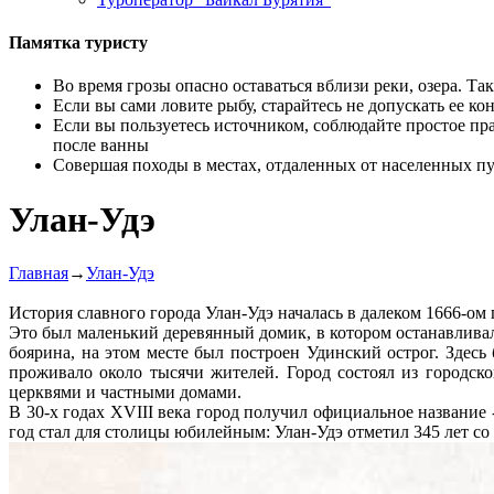
Памятка туристу
Во время грозы опасно оставаться вблизи реки, озера. Т
Если вы сами ловите рыбу, старайтесь не допускать ее кон
Если вы пользуетесь источником, соблюдайте простое прав
после ванны
Совершая походы в местах, отдаленных от населенных пун
Улан-Удэ
Главная
→
Улан-Удэ
История славного города Улан-Удэ началась в далеком 1666-ом 
Это был маленький деревянный домик, в котором останавлива
боярина, на этом месте был построен Удинский острог. Здесь 
проживало около тысячи жителей. Город состоял из городско
церквями и частными домами.
В 30-х годах XVIII века город получил официальное названи
год стал для столицы юбилейным: Улан-Удэ отметил 345 лет со