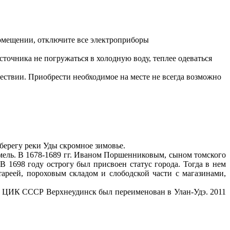
 помещении, отключите все электроприборы
сточника не погружаться в холодную воду, теплее одеваться
шествии. Приобрести необходимое на месте не всегда возможно
м берегу реки Уды скромное зимовье.
мель. В 1678-1689 гг. Иваном Поршенниковым, сыном томского
 В 1698 году острогу был присвоен статус города. Тогда в нем
тареей, пороховым складом и слободской части с магазинами,
ма ЦИК СССР Верхнеудинск был переименован в Улан-Удэ. 2011