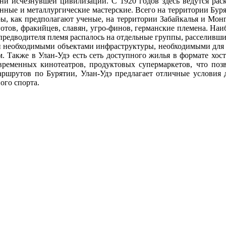
ни исчезнувшей цивилизации. С 1920 годов здесь ведутся раск
нные и металлургические мастерские. Всего на территории Бур
ры, как предполагают ученые, на территории Забайкалья и Мон
готов, фракийцев, славян, угро-финов, германские племена. Наи
 предводителя племя распалось на отдельные группы, расселивш
 необходимыми объектами инфраструктуры, необходимыми для пр
Также в Улан-Удэ есть сеть доступного жилья в формате хосте
временных кинотеатров, продуктовых супермаркетов, что поз
аршрутов по Бурятии, Улан-Удэ предлагает отличные условия д
ого спорта.