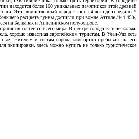
опки, охватившие пока только треть территории. В городище
ятии находится более 100 уникальных памятников этой древней
голии. Этот воинственный народ с конца 4 века до середины 5
большего расцвета гунны достигли при вожде Аттиле /444-453/,
иеся на Балканах и Аппенинском полуострове.
инятия гостей со всего мира. В центре города есть несколько
ла, хорошо известная европейским туристам. В Улан-Удэ есть
воляет жителям и гостям города комфортно пребывать на его
ля экипировки, здесь можно купить не только туристическое