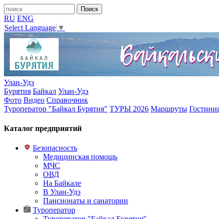
RU
ENG
Select Language
▼
Улан-Удэ
Бурятия
Байкал
Улан-Удэ
Фото
Видео
Справочник
Туроператор "Байкал Бурятия"
ТУРЫ 2026
Маршруты
Гостини
Каталог предприятий
Безопасность
Медицинская помощь
МЧС
ОВД
На Байкале
В Улан-Удэ
Пансионаты и санатории
Туроператор
Туроператор "Байкал Бурятия"