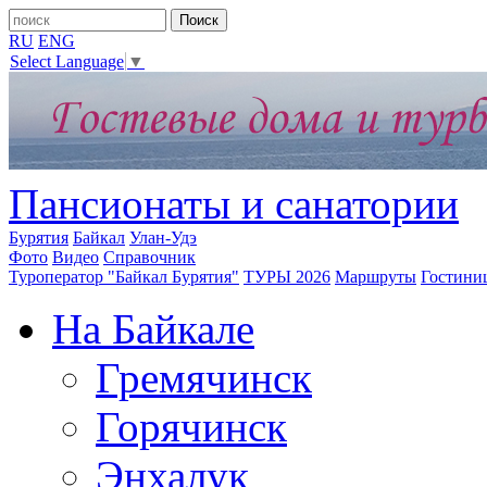
RU
ENG
Select Language
▼
Пансионаты и санатории
Бурятия
Байкал
Улан-Удэ
Фото
Видео
Справочник
Туроператор "Байкал Бурятия"
ТУРЫ 2026
Маршруты
Гостини
На Байкале
Гремячинск
Горячинск
Энхалук