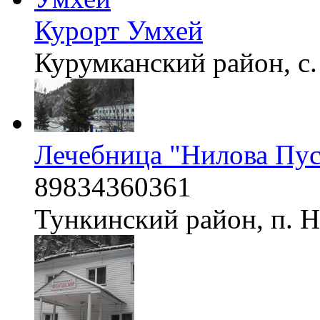
Курорт Умхей
Курумканский район, с
Лечебница "Нилова Пу
89834360361
Тункинский район, п. 