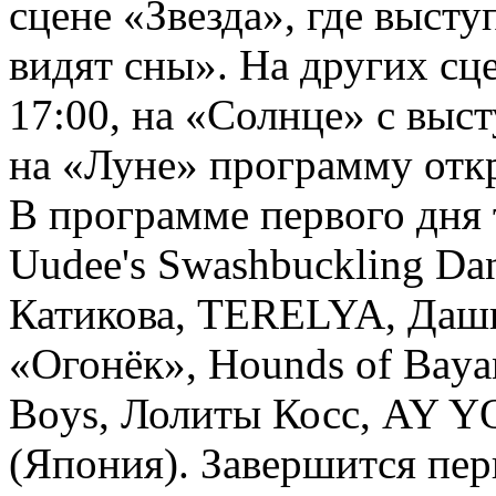
сцене «Звезда», где выст
видят сны». На других сц
17:00, на «Солнце» с выс
на «Луне» программу отк
В программе первого дня
Uudee's Swashbuckling Da
Катикова, TERELYA, Даши
«Огонёк», Hounds of Bayana
Boys, Лолиты Косс, AY Y
(Япония). Завершится пе