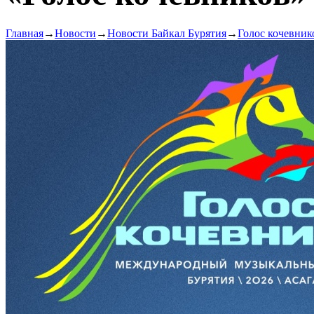
Главная
→
Новости
→
Новости Байкал Бурятия
→
Голос кочевник