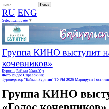
RU
ENG
Select Language
▼
Группа КИНО выступит на
кочевников»
Бурятия
Байкал
Улан-Удэ
Фото
Видео
Справочник
Туроператор "Байкал Бурятия"
ТУРЫ 2026
Маршруты
Гостини
Группа КИНО высту
«Голос кочевников»