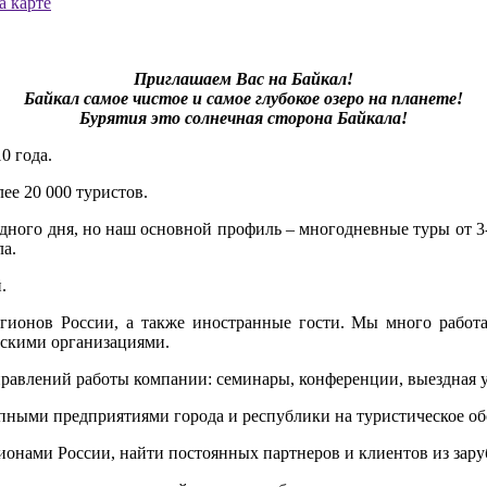
а карте
Приглашаем Вас на Байкал!
Байкал самое чистое и самое глубокое озеро на планете!
Бурятия это солнечная сторона Байкала!
0 года.
лее 20 000 туристов.
ного дня, но наш основной профиль – многодневные туры от 3-1
ла.
.
егионов России, а также иностранные гости. Мы много работ
тскими организациями.
авлений работы компании: семинары, конференции, выездная уче
упными предприятиями города и республики на туристическое о
ионами России, найти постоянных партнеров и клиентов из зар