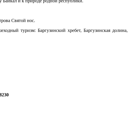
у Байкал и к природе родной республики.
трова Святой нос.
одный туризм: Баргузинский хребет, Баргузинская долина,
8230