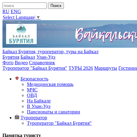
RU
ENG
Select Language
▼
Байкал Бурятия, туроператор, туры на Байкал
Бурятия
Байкал
Улан-Удэ
Фото
Видео
Справочник
Туроператор "Байкал Бурятия"
ТУРЫ 2026
Маршруты
Гостини
Безопасность
Медицинская помощь
МЧС
ОВД
На Байкале
В Улан-Удэ
Пансионаты и санатории
Туроператор
Туроператор "Байкал Бурятия"
Памятка туристу