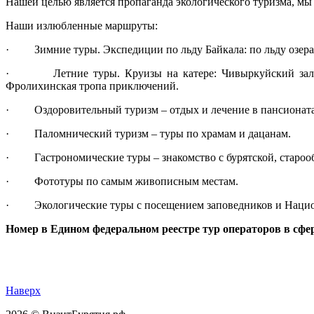
Нашей целью является пропаганда экологического туризма, мы 
Наши излюбленные маршруты:
· Зимние туры. Экспедиции по льду Байкала: по льду озера 
· Летние туры. Круизы на катере: Чивыркуйский залив, У
Фролихинская тропа приключений.
· Оздоровительный туризм – отдых и лечение в пансионатах
· Паломнический туризм – туры по храмам и дацанам.
· Гастрономические туры – знакомство с бурятской, старооб
· Фототуры по самым живописным местам.
· Экологические туры с посещением заповедников и Нацио
Номер в Едином федеральном реестре тур операторов в сфер
Наверх