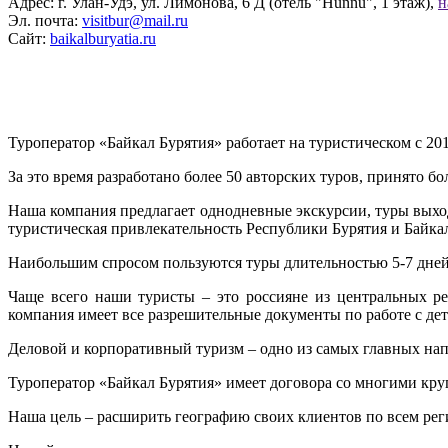
Адрес: г. Улан-Удэ, ул. Лимонова, 6 Д (отель "Hunnu", 1 этаж),
н
Эл. почта:
visitbur@mail.ru
Сайт:
baikalburyatia.ru
Туроператор «Байкал Бурятия» работает на туристическом c 201
За это время разработано более 50 авторских туров, принято бо
Наша компания предлагает однодневные экскурсии, туры выход
туристическая привлекательность Республики Бурятия и Байка
Наибольшим спросом пользуются туры длительностью 5-7 дней
Чаще всего наши туристы – это россияне из центральных р
компания имеет все разрешительные документы по работе с де
Деловой и корпоративный туризм – одно из самых главных напр
Туроператор «Байкал Бурятия» имеет договора со многими кр
Наша цель – расширить географию своих клиентов по всем рег