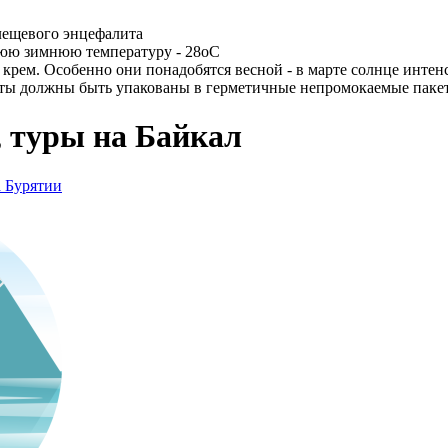
клещевого энцефалита
нюю зимнюю температуру - 28оС
 крем. Особенно они понадобятся весной - в марте солнце интенс
кты должны быть упакованы в герметичные непромокаемые паке
, туры на Байкал
а Бурятии