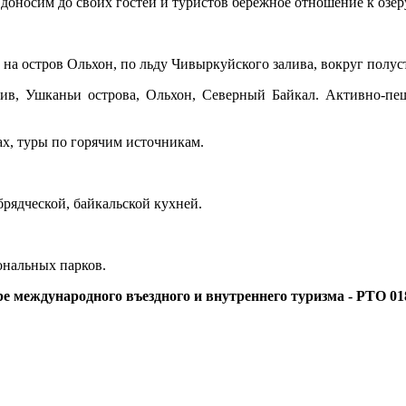
доносим до своих гостей и туристов бережное отношение к озер
на остров Ольхон, по льду Чивыркуйского залива, вокруг полус
шканьи острова, Ольхон, Северный Байкал. Активно-пешех
, туры по горячим источникам.
рядческой, байкальской кухней.
нальных парков.
е международного въездного и внутреннего туризма - РТО 01