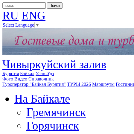
RU
ENG
Select Language
▼
Чивыркуйский залив
Бурятия
Байкал
Улан-Удэ
Фото
Видео
Справочник
Туроператор "Байкал Бурятия"
ТУРЫ 2026
Маршруты
Гостини
На Байкале
Гремячинск
Горячинск