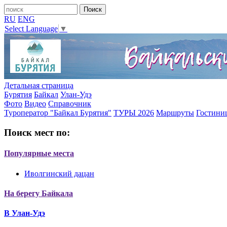
RU
ENG
Select Language
▼
Детальная страница
Бурятия
Байкал
Улан-Удэ
Фото
Видео
Справочник
Туроператор "Байкал Бурятия"
ТУРЫ 2026
Маршруты
Гостини
Поиск мест по:
Популярные места
Иволгинский дацан
На берегу Байкала
В Улан-Удэ