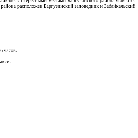
 Байкале. Интересными местами Баргузинского района являются
 района расположен Баргузинский заповедник и Забайкальский
6 часов.
акси.