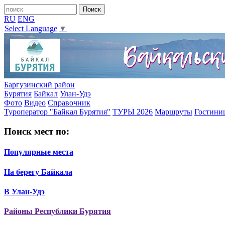
RU
ENG
Select Language
▼
Баргузинский район
Бурятия
Байкал
Улан-Удэ
Фото
Видео
Справочник
Туроператор "Байкал Бурятия"
ТУРЫ 2026
Маршруты
Гостини
Поиск мест по:
Популярные места
На берегу Байкала
В Улан-Удэ
Районы Республики Бурятия