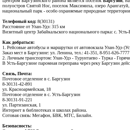
Центром Баргузинского района является поселок
Баргузин
, н
полуостров Святой Нос, поселок Максимиха, озеро Арангатуй
национальный парк - особо охраняемые природные территори
Телефоный код:
8(30131)
Расстояние от Улан-Удэ: 315 км
Визитный центр Забайкальского национального парка: с. Усть-Ба
Как добраться:
1. Рейсовые автобусы и маршрутки от автовокзала Улан-Удэ (Усть
Заказ мест в Баргузине: ул. Ленина, тел.: 41-351, 8-951-626-7777
2. Личным транспортом: Улан-Удэ - Турунтаево - Турка - Горячи
В Усть-Баргузине паромная переправа через реку Баргузин дейс
Связь, Почта:
Почтовое отделение в с. Баргузин
8-30131-42-891
ул. Красноармейская, 18
Почтовое отделение в с. Усть-Баргузин
8-30131-91-221
ул. Партизанская, 1
Интернет в библиотеках и школах района.
Сотовая связь: Мегафон, БВК, МТС, Билайн.
Безопасность: