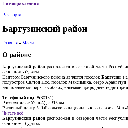
По направлениям
Вся карта
Баргузинский район
Главная
→
Места
О районе
Баргузинский район
расположен в северной части Республики
основном - буряты.
Центром Баргузинского района является поселок
Баргузин
, н
полуостров Святой Нос, поселок Максимиха, озеро Арангатуй
национальный парк - особо охраняемые природные территори
Телефоный код:
8(30131)
Расстояние от Улан-Удэ: 315 км
Визитный центр Забайкальского национального парка: с. Усть-Ба
Читать всё
Баргузинский район
расположен в северной части Республики
основном - буряты.