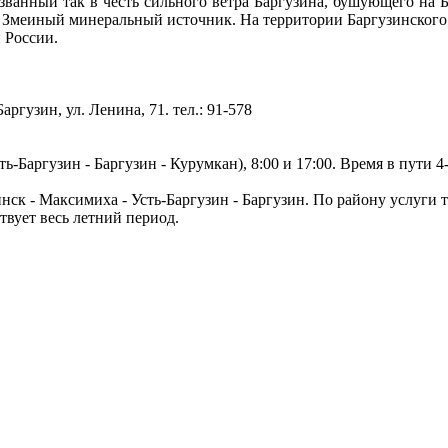
азванный так в честь сильного ветра Баргузина, бушующего на
, Змеиный минеральный источник. На территории Баргузинского
и России.
ргузин, ул. Ленина, 71. тел.: 91-578
-Баргузин - Баргузин - Курумкан), 8:00 и 17:00. Время в пути 4-
нск - Максимиха - Усть-Баргузин - Баргузин. По району услуги т
твует весь летний период.