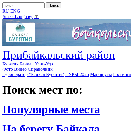
RU
ENG
Select Language
▼
Прибайкальский район
Бурятия
Байкал
Улан-Удэ
Фото
Видео
Справочник
Туроператор "Байкал Бурятия"
ТУРЫ 2026
Маршруты
Гостини
Поиск мест по:
Популярные места
На берегу Байкала