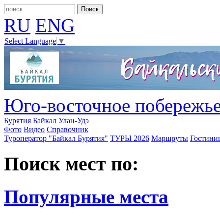
RU
ENG
Select Language
▼
Юго-восточное побережье
Бурятия
Байкал
Улан-Удэ
Фото
Видео
Справочник
Туроператор "Байкал Бурятия"
ТУРЫ 2026
Маршруты
Гостини
Поиск мест по:
Популярные места