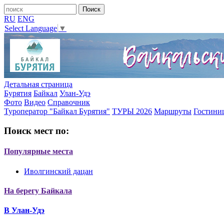
RU
ENG
Select Language
▼
Детальная страница
Бурятия
Байкал
Улан-Удэ
Фото
Видео
Справочник
Туроператор "Байкал Бурятия"
ТУРЫ 2026
Маршруты
Гостини
Поиск мест по:
Популярные места
Иволгинский дацан
На берегу Байкала
В Улан-Удэ