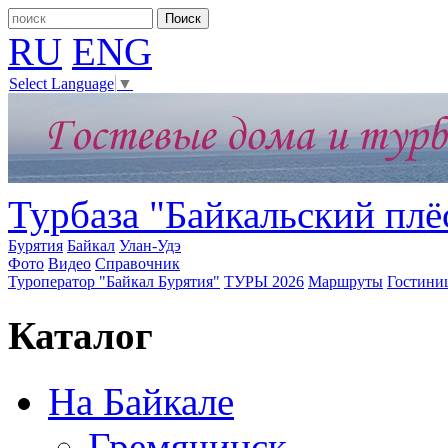
RU
ENG
Select Language
▼
Турбаза "Байкальский плё
Бурятия
Байкал
Улан-Удэ
Фото
Видео
Справочник
Туроператор "Байкал Бурятия"
ТУРЫ 2026
Маршруты
Гостини
Каталог
На Байкале
Гремячинск