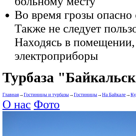
больному месту
Во время грозы опасно о
Также не следует польз
Находясь в помещении,
электроприборы
Турбаза "Байкальск
Главная
→
Гостиницы и турбазы
→
Гостиницы
→
На Байкале
→
Ку
О нас
Фото