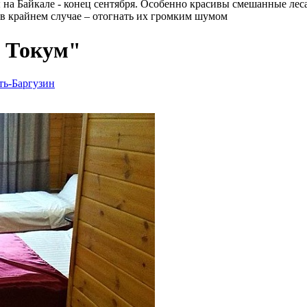
на Байкале - конец сентября. Особенно красивы смешанные лес
в крайнем случае – отогнать их громким шумом
н Токум"
ть-Баргузин