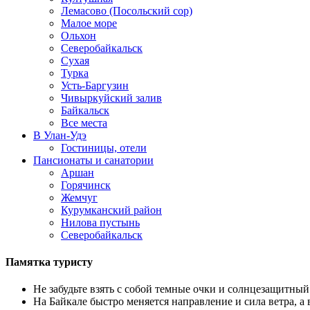
Лемасово (Посольский сор)
Малое море
Ольхон
Северобайкальск
Сухая
Турка
Усть-Баргузин
Чивыркуйский залив
Байкальск
Все места
В Улан-Удэ
Гостиницы, отели
Пансионаты и санатории
Аршан
Горячинск
Жемчуг
Курумканский район
Нилова пустынь
Северобайкальск
Памятка туристу
Не забудьте взять с собой темные очки и солнцезащитный
На Байкале быстро меняется направление и сила ветра, а