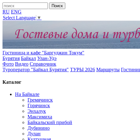
RU
ENG
Select Language
▼
Гостиница и кафе "Баргуджин Токум"
Бурятия
Байкал
Улан-Удэ
Фото
Видео
Справочник
Туроператор "Байкал Бурятия"
ТУРЫ 2026
Маршруты
Гостини
Каталог
На Байкале
Гремячинск
Горячинск
Энхалук
Максимиха
Байкальский прибой
Дубинино
Дулан
Култушная