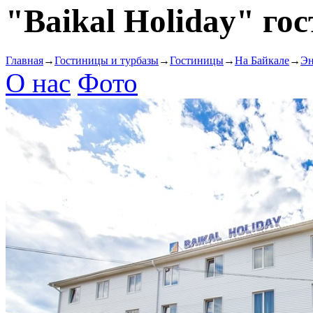
"Baikal Holiday" го
Главная
→
Гостиницы и турбазы
→
Гостиницы
→
На Байкале
→
Эн
О нас
Фото