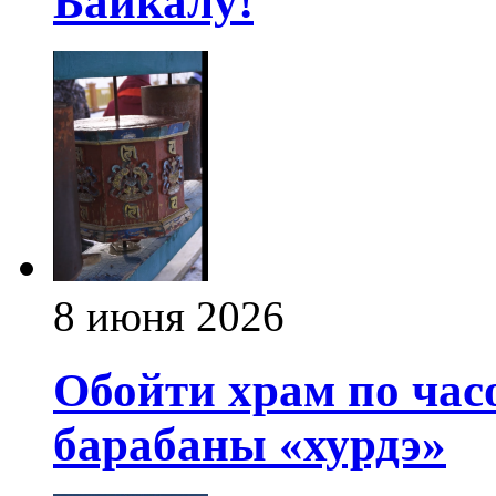
Байкалу!
8 июня 2026
Обойти храм по час
барабаны «хурдэ»