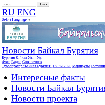
RU
ENG
Select Language
▼
Новости Байкал Бурятия
Бурятия
Байкал
Улан-Удэ
Фото
Видео
Справочник
Туроператор "Байкал Бурятия"
ТУРЫ 2026
Маршруты
Гостини
Интересные факты
Новости Байкал Буряти
Новости проекта