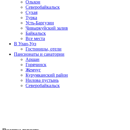
Ольхон
Северобайкальск
Сухая
Турка
Усть-Баргузин
Чивыркуйский залив
Байкальск
Все места
В Улан-Удэ
Гостиницы, отели
Пансионаты и санатории
Аршан
Горячинск
Жемчуг
Курумканский район
Нилова пустынь
Северобайкальск