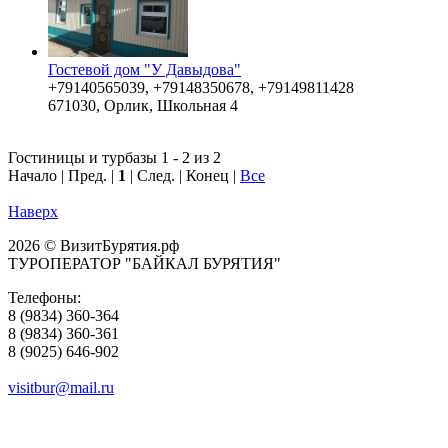
Гостевой дом "У Давыдова"
+79140565039, +79148350678, +79149811428
671030, Орлик, Школьная 4
Гостиницы и турбазы 1 - 2 из 2
Начало | Пред. |
1
| След. | Конец
|
Все
Наверх
2026 © ВизитБурятия.рф
ТУРОПЕРАТОР "БАЙКАЛ БУРЯТИЯ"
Телефоны:
8 (9834) 360-364
8 (9834) 360-361
8 (9025) 646-902
visitbur@mail.ru