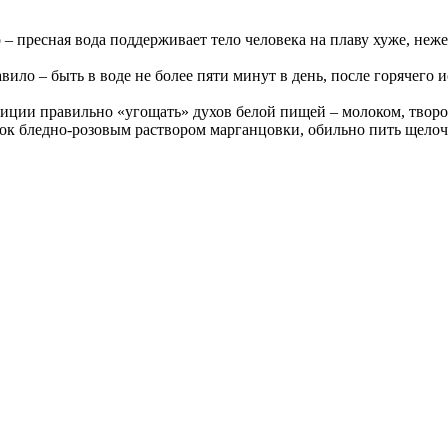
 – пресная вода поддерживает тело человека на плаву хуже, неже
ило – быть в воде не более пяти минут в день, после горячего и
иции правильно «угощать» духов белой пищей – молоком, творо
 бледно-розовым раствором марганцовки, обильно пить щелочну