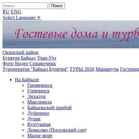
RU
ENG
Select Language
▼
Окинский район
Бурятия
Байкал
Улан-Удэ
Фото
Видео
Справочник
Туроператор "Байкал Бурятия"
ТУРЫ 2026
Маршруты
Гостини
На Байкале
Гремячинск
Горячинск
Энхалук
Максимиха
Байкальский прибой
Дубинино
Дулан
Култушная
Лемасово (Посольский сор)
Малое море