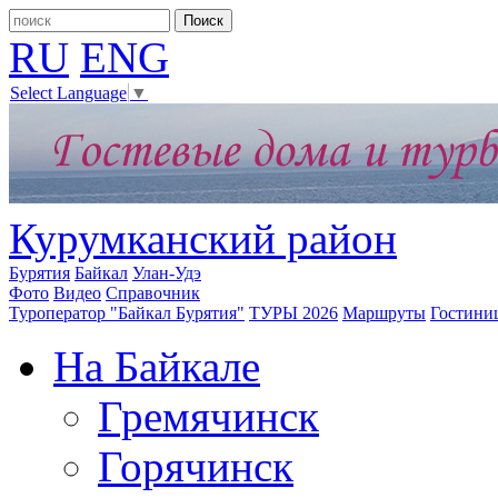
RU
ENG
Select Language
▼
Курумканский район
Бурятия
Байкал
Улан-Удэ
Фото
Видео
Справочник
Туроператор "Байкал Бурятия"
ТУРЫ 2026
Маршруты
Гостини
На Байкале
Гремячинск
Горячинск