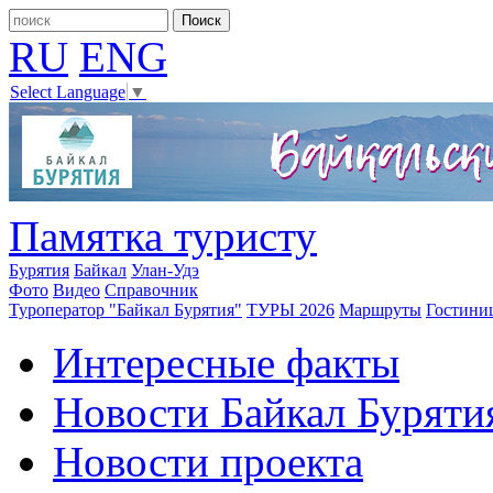
RU
ENG
Select Language
▼
Памятка туристу
Бурятия
Байкал
Улан-Удэ
Фото
Видео
Справочник
Туроператор "Байкал Бурятия"
ТУРЫ 2026
Маршруты
Гостини
Интересные факты
Новости Байкал Буряти
Новости проекта