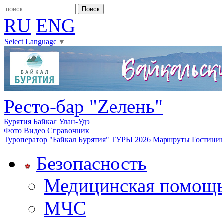
RU
ENG
Select Language
▼
Ресто-бар "Zелень"
Бурятия
Байкал
Улан-Удэ
Фото
Видео
Справочник
Туроператор "Байкал Бурятия"
ТУРЫ 2026
Маршруты
Гостини
Безопасность
Медицинская помощ
МЧС