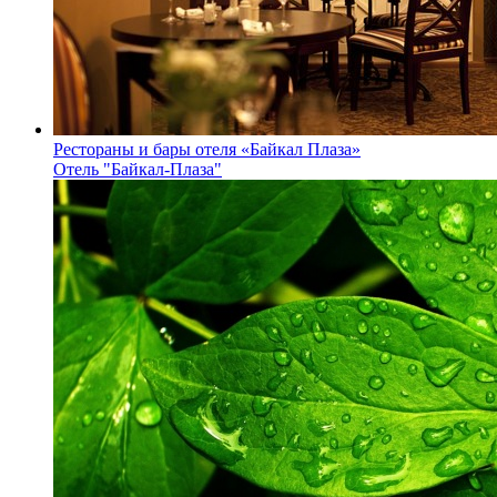
Рестораны и бары отеля «Байкал Плаза»
Отель "Байкал-Плаза"