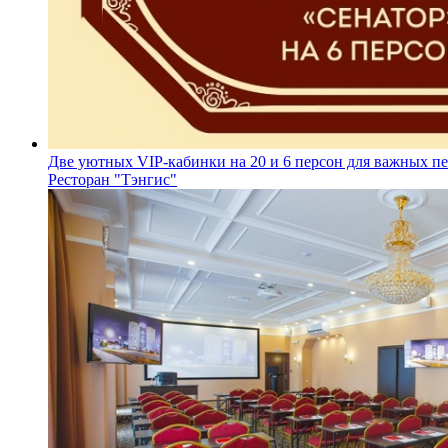
Две уютных VIP-кабинки на 20 и 6 персон для важных п
Ресторан "Тэнгис"