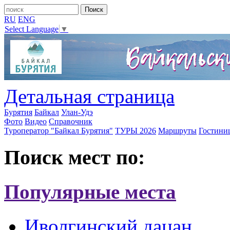
RU
ENG
Select Language
▼
Детальная страница
Бурятия
Байкал
Улан-Удэ
Фото
Видео
Справочник
Туроператор "Байкал Бурятия"
ТУРЫ 2026
Маршруты
Гостини
Поиск мест по:
Популярные места
Иволгинский дацан