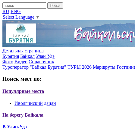
RU
ENG
Select Language
▼
Детальная страница
Бурятия
Байкал
Улан-Удэ
Фото
Видео
Справочник
Туроператор "Байкал Бурятия"
ТУРЫ 2026
Маршруты
Гостини
Поиск мест по:
Популярные места
Иволгинский дацан
На берегу Байкала
В Улан-Удэ