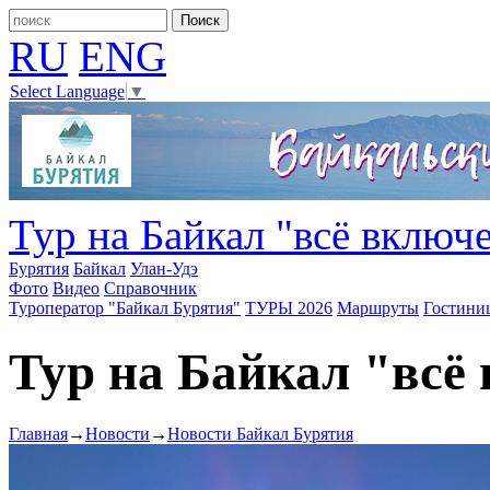
RU
ENG
Select Language
▼
Тур на Байкал "всё включе
Бурятия
Байкал
Улан-Удэ
Фото
Видео
Справочник
Туроператор "Байкал Бурятия"
ТУРЫ 2026
Маршруты
Гостини
Тур на Байкал "всё 
Главная
→
Новости
→
Новости Байкал Бурятия