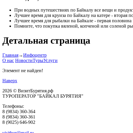
При водных путешествиях по Байкалу все вещи и проду
Лучшее время для круиза по Байкалу на катере - вторая 
Лучшее время для рыбалки на Байкале - первая половина 
Помните, что покупка вяленой, копченой или соленой ры
Детальная страница
Главная
→
Инфоцентр
О нас
Новости
Туры
Услуги
Элемент не найден!
Наверх
2026 © ВизитБурятия.рф
ТУРОПЕРАТОР "БАЙКАЛ БУРЯТИЯ"
Телефоны:
8 (9834) 360-364
8 (9834) 360-361
8 (9025) 646-902
visitbur@mail.ru