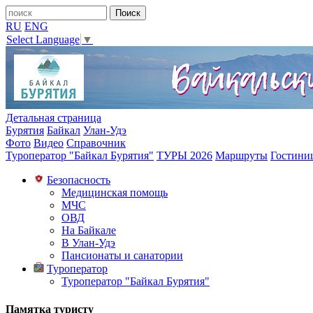
RU
ENG
Select Language
▼
Детальная страница
Бурятия
Байкал
Улан-Удэ
Фото
Видео
Справочник
Туроператор "Байкал Бурятия"
ТУРЫ 2026
Маршруты
Гостини
Безопасность
Медицинская помощь
МЧС
ОВД
На Байкале
В Улан-Удэ
Пансионаты и санатории
Туроператор
Туроператор "Байкал Бурятия"
Памятка туристу