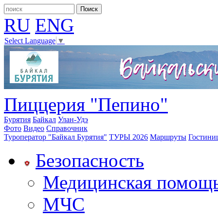
RU
ENG
Select Language
▼
Пиццерия "Пепино"
Бурятия
Байкал
Улан-Удэ
Фото
Видео
Справочник
Туроператор "Байкал Бурятия"
ТУРЫ 2026
Маршруты
Гостини
Безопасность
Медицинская помощ
МЧС