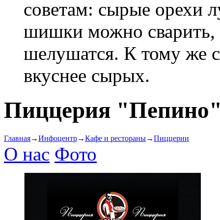
советам: сырые орехи л
шишки можно сварить, 
шелушатся. К тому же 
вкуснее сырых.
Пиццерия "Пепино
Главная
→
Инфоцентр
→
Кафе и рестораны
→
Пиццерии
О нас
Фото