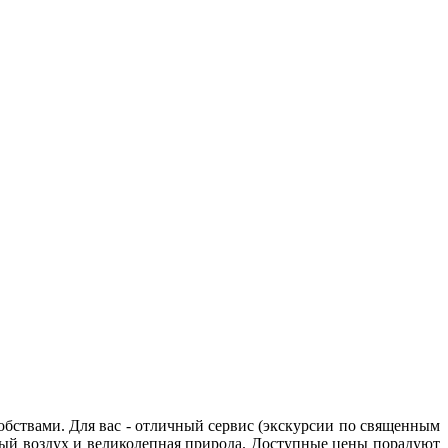
обствами. Для вас - отличный сервис (экскурсии по священным
стый воздух и великолепная природа. Доступные цены порадуют