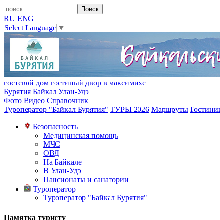
RU
ENG
Select Language
▼
гостевой дом гостиный двор в максимихе
Бурятия
Байкал
Улан-Удэ
Фото
Видео
Справочник
Туроператор "Байкал Бурятия"
ТУРЫ 2026
Маршруты
Гостини
Безопасность
Медицинская помощь
МЧС
ОВД
На Байкале
В Улан-Удэ
Пансионаты и санатории
Туроператор
Туроператор "Байкал Бурятия"
Памятка туристу