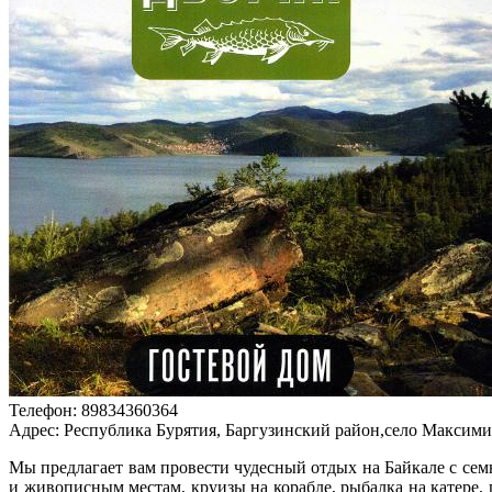
Телефон: 89834360364
Адрес: Республика Бурятия, Баргузинский район,село Максимиха
Мы предлагает вам провести чудесный отдых на Байкале с сем
и живописным местам, круизы на корабле, рыбалка на катере,