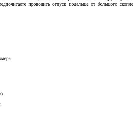
 Предпочитаете проводить отпуск подальше от большого ско
омера
).
е.