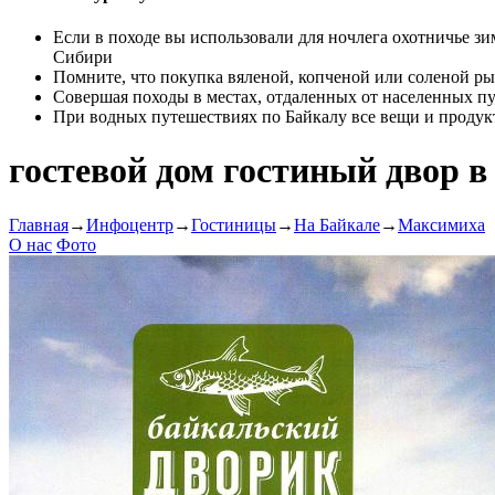
Если в походе вы использовали для ночлега охотничье зи
Сибири
Помните, что покупка вяленой, копченой или соленой ры
Совершая походы в местах, отдаленных от населенных пун
При водных путешествиях по Байкалу все вещи и проду
гостевой дом гостиный двор в
Главная
→
Инфоцентр
→
Гостиницы
→
На Байкале
→
Максимиха
О нас
Фото