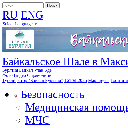
RU
ENG
Select Language
▼
Байкальское Шале в Макс
Бурятия
Байкал
Улан-Удэ
Фото
Видео
Справочник
Туроператор "Байкал Бурятия"
ТУРЫ 2026
Маршруты
Гостини
Безопасность
Медицинская помощ
МЧС