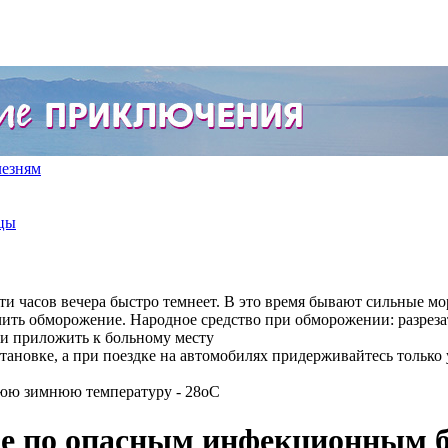
лезням
цы
яти часов вечера быстро темнеет. В это время бывают сильные м
учить обморожение. Народное средство при обморожении: разрез
у и приложить к больному месту
становке, а при поездке на автомобилях придерживайтесь тольк
нюю зимнюю температуру - 28оС
ре по опасным инфекционным 