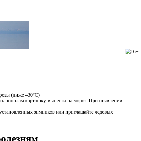
орозы (ниже –30°С)
ать пополам картошку, вынести на мороз. При появлении
о установленных зимников или пригла­шайте ледовых
болезням