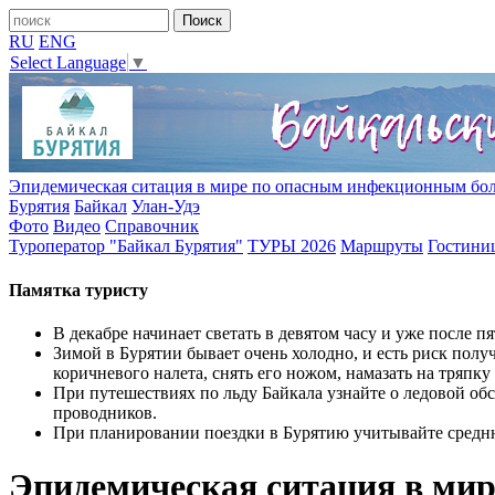
RU
ENG
Select Language
▼
Эпидемическая ситация в мире по опасным инфекционным бо
Бурятия
Байкал
Улан-Удэ
Фото
Видео
Справочник
Туроператор "Байкал Бурятия"
ТУРЫ 2026
Маршруты
Гостини
Памятка туристу
В декабре начинает светать в девятом часу и уже после п
Зимой в Бурятии бывает очень холодно, и есть риск пол
коричневого налета, снять его ножом, намазать на тряпк
При путешествиях по льду Байкала узнайте о ледовой об
проводников.
При планировании поездки в Бурятию учитывайте сред
Эпидемическая ситация в ми