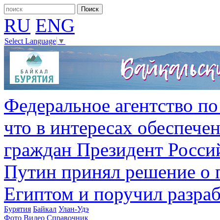
RU
ENG
Select Language
▼
Федеральное агентство по
что в интересах обеспече
граждан Президент Росс
Путин принял решение о 
Египтом и поручил разра
Бурятия
Байкал
Улан-Удэ
Фото
Видео
Справочник