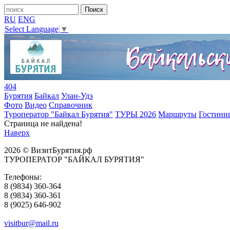
RU
ENG
Select Language
▼
404
Бурятия
Байкал
Улан-Удэ
Фото
Видео
Справочник
Туроператор "Байкал Бурятия"
ТУРЫ 2026
Маршруты
Гостини
Страница не найдена!
Наверх
2026 © ВизитБурятия.рф
ТУРОПЕРАТОР "БАЙКАЛ БУРЯТИЯ"
Телефоны:
8 (9834) 360-364
8 (9834) 360-361
8 (9025) 646-902
visitbur@mail.ru