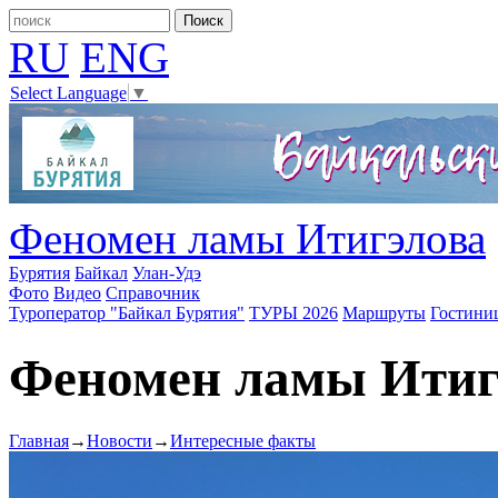
RU
ENG
Select Language
▼
Феномен ламы Итигэлова
Бурятия
Байкал
Улан-Удэ
Фото
Видео
Справочник
Туроператор "Байкал Бурятия"
ТУРЫ 2026
Маршруты
Гостини
Феномен ламы Итиг
Главная
→
Новости
→
Интересные факты