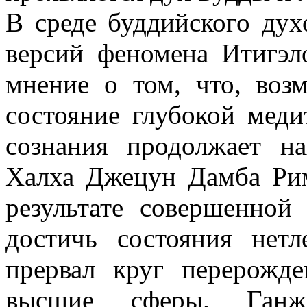
В среде буддийского дух
версий феномена Итигэл
мнение о том, что, воз
состояние глубокой мед
сознания продолжает на
Халха Джецун Дамба Рим
результате совершенной
достичь состояния нетл
прервал круг перерожд
высшие сферы. Ганжу