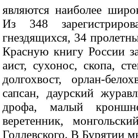
являются наиболее широ
Из 348 зарегистриро
гнездящихся, 34 пролетны
Красную книгу России з
аист, сухонос, скопа, ст
долгохвост, орлан-бело
сапсан, даурский журавл
дрофа, малый кроншне
веретенник, монгольски
Годлевского. В Бурятии м