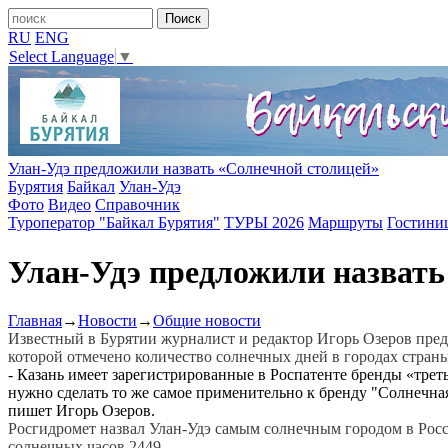
RU
ENG
Select Language
▼
Улан-Удэ предложили назвать «Солнечной столицей»
Бурятия
Байкал
Улан-Удэ
Фото
Видео
Справочник
Туроператор "Байкал Бурятия"
ТУРЫ 2026
Маршруты
Гостини
Улан-Удэ предложили назвать
Главная
→
Новости
→
Общие новости
Известный в Бурятии журналист и редактор Игорь Озеров предл
которой отмечено количество солнечных дней в городах страны
- Казань имеет зарегистрированные в Роспатенте бренды «третья
нужно сделать то же самое применительно к бренду "Солнечная 
пишет Игорь Озеров.
Росгидромет назвал Улан-Удэ самым солнечным городом в Росси
солнечных часов 2449.