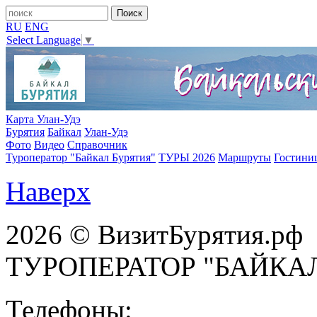
RU
ENG
Select Language
▼
Карта Улан-Удэ
Бурятия
Байкал
Улан-Удэ
Фото
Видео
Справочник
Туроператор "Байкал Бурятия"
ТУРЫ 2026
Маршруты
Гостини
Наверх
2026 © ВизитБурятия.рф
ТУРОПЕРАТОР "БАЙКА
Телефоны: