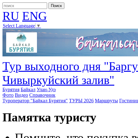
RU
ENG
Select Language
▼
Тур выходного дня "Баргу
Чивыркуйский залив"
Бурятия
Байкал
Улан-Удэ
Фото
Видео
Справочник
Туроператор "Байкал Бурятия"
ТУРЫ 2026
Маршруты
Гостини
Памятка туристу
Помните, что покупка в