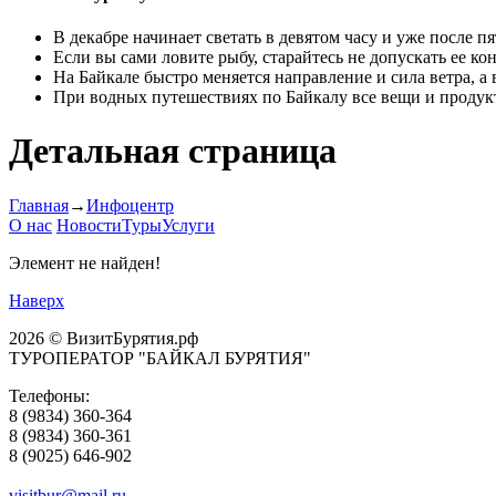
В декабре начинает светать в девятом часу и уже после п
Если вы сами ловите рыбу, старайтесь не допускать ее кон
На Байкале быстро меняется направление и сила ветра, а
При водных путешествиях по Байкалу все вещи и проду
Детальная страница
Главная
→
Инфоцентр
О нас
Новости
Туры
Услуги
Элемент не найден!
Наверх
2026 © ВизитБурятия.рф
ТУРОПЕРАТОР "БАЙКАЛ БУРЯТИЯ"
Телефоны:
8 (9834) 360-364
8 (9834) 360-361
8 (9025) 646-902
visitbur@mail.ru