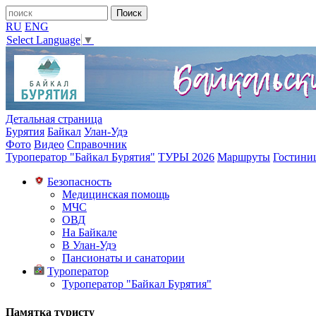
RU
ENG
Select Language
▼
Детальная страница
Бурятия
Байкал
Улан-Удэ
Фото
Видео
Справочник
Туроператор "Байкал Бурятия"
ТУРЫ 2026
Маршруты
Гостини
Безопасность
Медицинская помощь
МЧС
ОВД
На Байкале
В Улан-Удэ
Пансионаты и санатории
Туроператор
Туроператор "Байкал Бурятия"
Памятка туристу