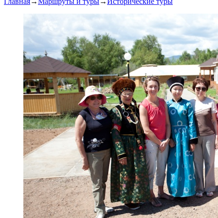
Главная
→
Маршруты и туры
→
Исторические туры