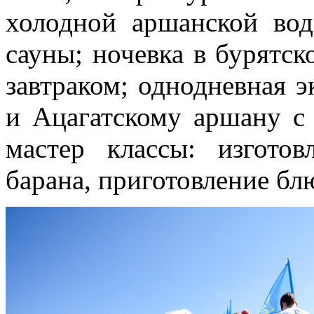
холодной аршанской вод
сауны; ночевка в бурятс
завтраком; однодневная э
и Ацагатскому аршану с
мастер классы: изготов
барана, приготовление бл