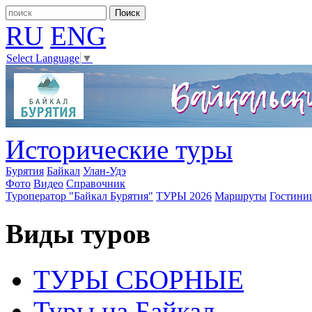
RU
ENG
Select Language
▼
Исторические туры
Бурятия
Байкал
Улан-Удэ
Фото
Видео
Справочник
Туроператор "Байкал Бурятия"
ТУРЫ 2026
Маршруты
Гостини
Виды туров
ТУРЫ СБОРНЫЕ
Туры на Байкал