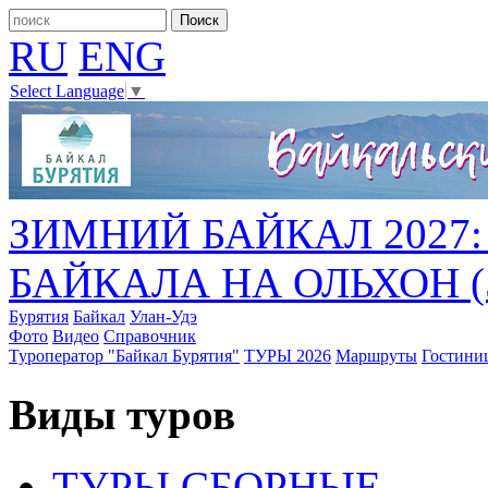
RU
ENG
Select Language
▼
ЗИМНИЙ БАЙКАЛ 2027
БАЙКАЛА НА ОЛЬХОН (5 
Бурятия
Байкал
Улан-Удэ
Фото
Видео
Справочник
Туроператор "Байкал Бурятия"
ТУРЫ 2026
Маршруты
Гостини
Виды туров
ТУРЫ СБОРНЫЕ