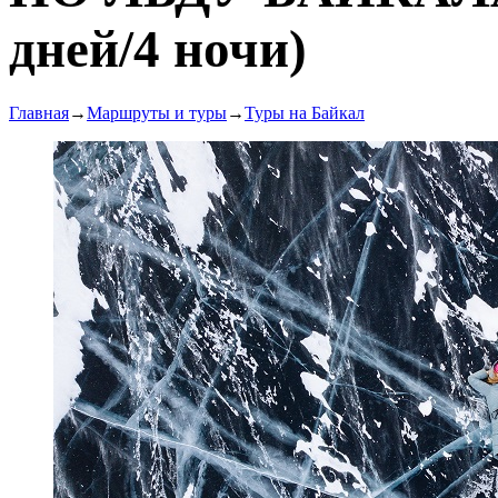
дней/4 ночи)
Главная
→
Маршруты и туры
→
Туры на Байкал