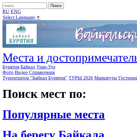
RU
ENG
Select Language
▼
Места и достопримечател
Бурятия
Байкал
Улан-Удэ
Фото
Видео
Справочник
Туроператор "Байкал Бурятия"
ТУРЫ 2026
Маршруты
Гостини
Поиск мест по:
Популярные места
На берегу Байкала