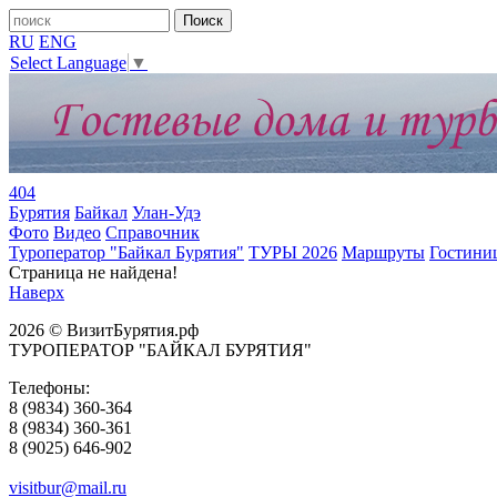
RU
ENG
Select Language
▼
404
Бурятия
Байкал
Улан-Удэ
Фото
Видео
Справочник
Туроператор "Байкал Бурятия"
ТУРЫ 2026
Маршруты
Гостини
Страница не найдена!
Наверх
2026 © ВизитБурятия.рф
ТУРОПЕРАТОР "БАЙКАЛ БУРЯТИЯ"
Телефоны:
8 (9834) 360-364
8 (9834) 360-361
8 (9025) 646-902
visitbur@mail.ru