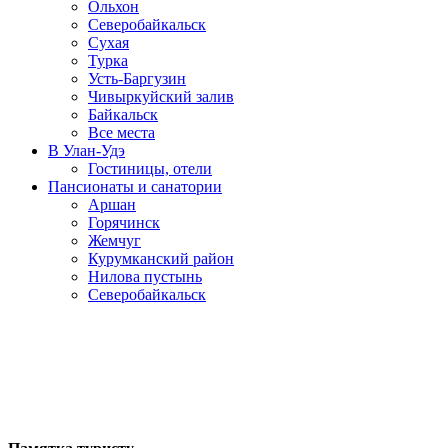
Ольхон
Северобайкальск
Сухая
Турка
Усть-Баргузин
Чивыркуйский залив
Байкальск
Все места
В Улан-Удэ
Гостиницы, отели
Пансионаты и санатории
Аршан
Горячинск
Жемчуг
Курумканский район
Нилова пустынь
Северобайкальск