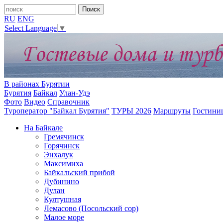
RU
ENG
Select Language
▼
В районах Бурятии
Бурятия
Байкал
Улан-Удэ
Фото
Видео
Справочник
Туроператор "Байкал Бурятия"
ТУРЫ 2026
Маршруты
Гостини
На Байкале
Гремячинск
Горячинск
Энхалук
Максимиха
Байкальский прибой
Дубинино
Дулан
Култушная
Лемасово (Посольский сор)
Малое море