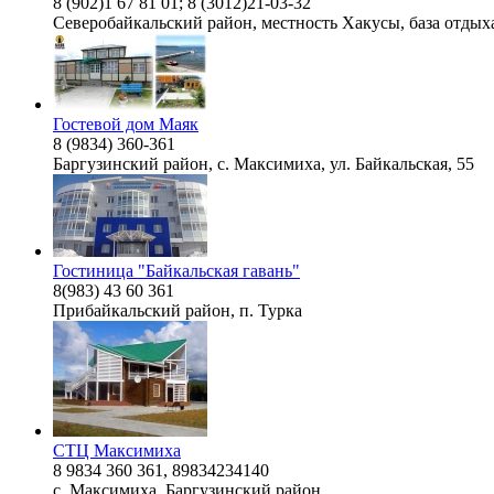
8 (902)1 67 81 01; 8 (3012)21-03-32
Северобайкальский район, местность Хакусы, база отдых
Гостевой дом Маяк
8 (9834) 360-361
Баргузинский район, с. Максимиха, ул. Байкальская, 55
Гостиница "Байкальская гавань"
8(983) 43 60 361
Прибайкальский район, п. Турка
СТЦ Максимиха
8 9834 360 361, 89834234140
с. Максимиха, Баргузинский район