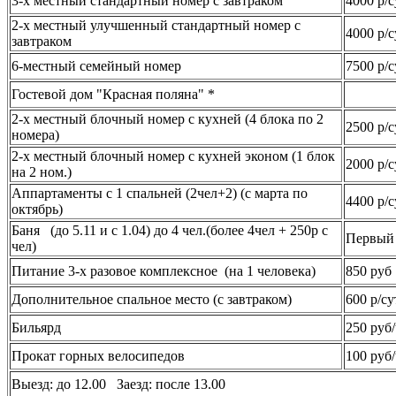
3-х местный стандартный номер с завтраком
4000 р/с
2-х местный улучшенный стандартный номер с
4000 р/с
завтраком
6-местный семейный номер
7500 р/с
Гостевой дом "Красная поляна" *
2-х местный блочный номер с кухней (4 блока по 2
2500 р/с
номера)
2-х местный блочный номер с кухней эконом (1 блок
2000 р/с
на 2 ном.)
Аппартаменты с 1 спальней (2чел+2) (с марта по
4400 р/с
октябрь)
Баня (до 5.11 и с 1.04) до 4 чел.(более 4чел + 250р с
Первый 
чел)
Питание 3-х разовое комплексное (на 1 человека)
850 руб
Дополнительное спальное место (с завтраком)
600 р/су
Бильярд
250 руб/
Прокат горных велосипедов
100 руб/
Выезд: до 12.00 Заезд: после 13.00