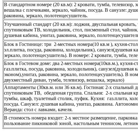
В стандартном номере (20 кв.м): 2 кровати, тумба, телевизор, х
вешалка с плечиками, зеркало, чайник, посуда. В санузле: душе
раковина, зеркало, полотенцесушитель.
Улучшенный стандарт (20 кв.м): лоджия, двуспальная кровать, 
спутниковым ТВ, холодильник, стол, писменный стол, чайник, 
душевая кабина, унитаз, раковина, зеркало, полотенцесушитель
Блок в Гостинице: три 2-местных номера(10 кв.м ), кухня-сто
эл.плитка, посуда, раковина, холодильник), санузел(душевая ка
зеркало, полотенцесушитель). В номере: 2 кровати, тумба, тел
Блок в Гостевом доме: два 2-местных номера(10кв.м.), кухня-с
газ.плитка, посуда, раковина, холодильник), санузел(душевая 
эконом),унитаз, раковина, зеркало, полотенцесушитель). В ном
двухместный диван, тумба, телевизор, вешалка, зеркало)
Аппартаменты (30кв.м. или 36 кв.м). Гостиная: 2-х спальный д
спутниковым ТВ, обеденная группа. Спальня: 2-х спальная к
тумбы, шкаф, туалетный столик, пуфик. Кухня: газ.плита, хол
посуда. Санузел: душевая кабина, унитаз, раковина. Автономн
Веранда: стол с лавками, качеля.
В стоимость номера входит: 2-х местное размещение, парковка
пользование пикниковой зоной, настольным теннисом, летни