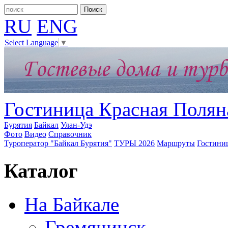
RU
ENG
Select Language
▼
Гостиница Красная Полян
Бурятия
Байкал
Улан-Удэ
Фото
Видео
Справочник
Туроператор "Байкал Бурятия"
ТУРЫ 2026
Маршруты
Гостини
Каталог
На Байкале
Гремячинск