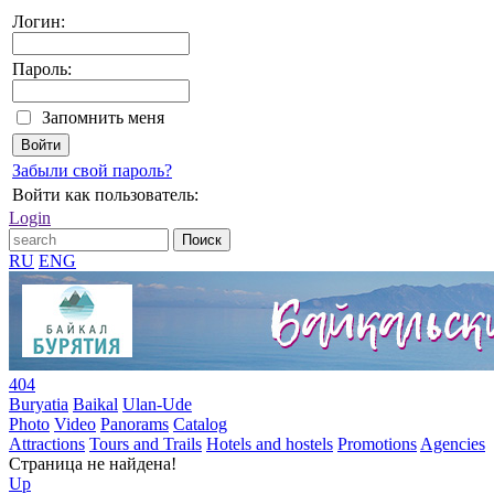
Логин:
Пароль:
Запомнить меня
Забыли свой пароль?
Войти как пользователь:
Login
RU
ENG
404
Buryatia
Baikal
Ulan-Ude
Photo
Video
Panorams
Catalog
Attractions
Tours and Trails
Hotels and hostels
Promotions
Agencies
Страница не найдена!
Up