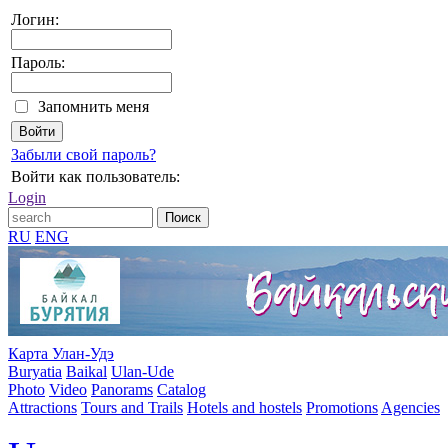
Логин:
Пароль:
Запомнить меня
Забыли свой пароль?
Войти как пользователь:
Login
RU
ENG
Карта Улан-Удэ
Buryatia
Baikal
Ulan-Ude
Photo
Video
Panorams
Catalog
Attractions
Tours and Trails
Hotels and hostels
Promotions
Agencies