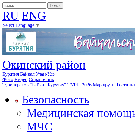
RU
ENG
Select Language
▼
Окинский район
Бурятия
Байкал
Улан-Удэ
Фото
Видео
Справочник
Туроператор "Байкал Бурятия"
ТУРЫ 2026
Маршруты
Гостини
Безопасность
Медицинская помощ
МЧС