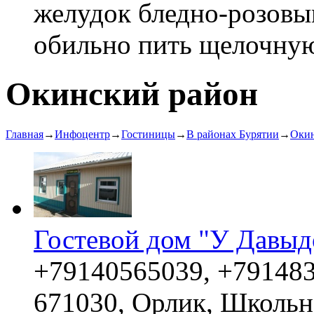
желудок бледно-розовы
обильно пить щелочную 
Окинский район
Главная
→
Инфоцентр
→
Гостиницы
→
В районах Бурятии
→
Окин
Гостевой дом "У Давыд
+79140565039, +79148
671030, Орлик, Школьн