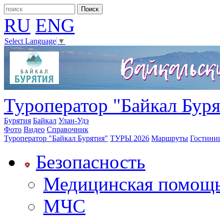
RU
ENG
Select Language
▼
Туроператор "Байкал Буря
Бурятия
Байкал
Улан-Удэ
Фото
Видео
Справочник
Туроператор "Байкал Бурятия"
ТУРЫ 2026
Маршруты
Гостини
Безопасность
Медицинская помощ
МЧС